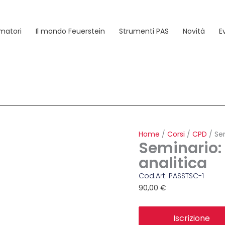
matori
Il mondo Feuerstein
Strumenti PAS
Novità
E
Home
/
Corsi
/
CPD
/ Sem
Seminario:
analitica
Cod.Art: PASSTSC-1
90,00
€
Seminario:
Iscrizione