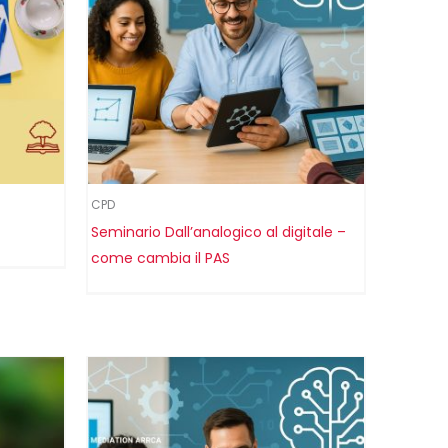
CPD
Seminario Dall’analogico al digitale –
come cambia il PAS