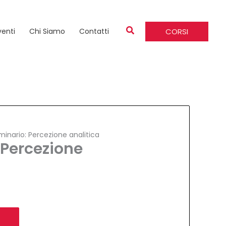
CORSI
venti
Chi Siamo
Contatti
inario: Percezione analitica
 Percezione